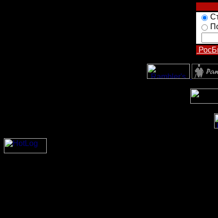
С
П
РосБ